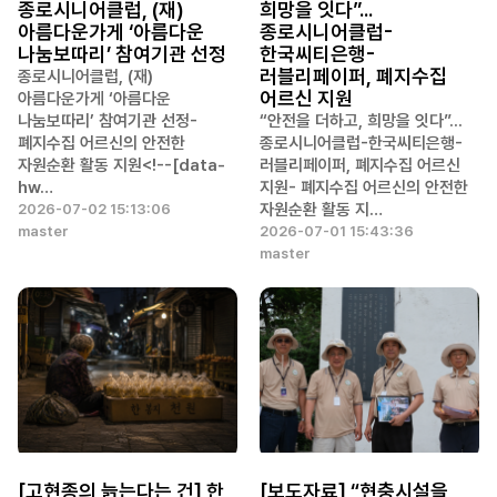
종로시니어클럽, (재)
희망을 잇다”...
아름다운가게 ‘아름다운
종로시니어클럽-
나눔보따리’ 참여기관 선정
한국씨티은행-
러블리페이퍼, 폐지수집
종로시니어클럽, (재)
어르신 지원
아름다운가게 ‘아름다운
나눔보따리’ 참여기관 선정-
“안전을 더하고, 희망을 잇다”...
폐지수집 어르신의 안전한
종로시니어클럽-한국씨티은행-
자원순환 활동 지원<!--[data-
러블리페이퍼, 폐지수집 어르신
hw…
지원- 폐지수집 어르신의 안전한
자원순환 활동 지…
2026-07-02 15:13:06
master
2026-07-01 15:43:36
master
[고현종의 늙는다는 건] 한
[보도자료] “현충시설을