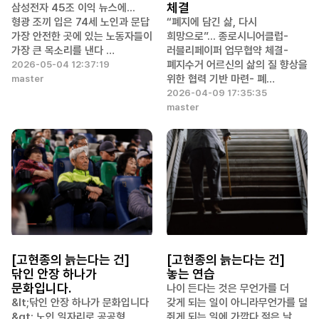
체결
삼성전자 45조 이익 뉴스에...
형광 조끼 입은 74세 노인과 문답
“폐지에 담긴 삶, 다시
가장 안전한 곳에 있는 노동자들이
희망으로”... 종로시니어클럽-
가장 큰 목소리를 낸다 …
러블리페이퍼 업무협약 체결-
폐지수거 어르신의 삶의 질 향상을
2026-05-04 12:37:19
위한 협력 기반 마련- 폐…
master
2026-04-09 17:35:35
master
[고현종의 늙는다는 건]
[고현종의 늙는다는 건]
닦인 안장 하나가
놓는 연습
문화입니다.
나이 든다는 것은 무언가를 더
&lt;닦인 안장 하나가 문화입니다
갖게 되는 일이 아니라무언가를 덜
&gt; 노인 일자리로 공공형
쥐게 되는 일에 가깝다.젊은 날