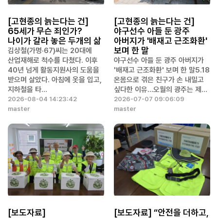
[고현종의 늙는다는 건]
[고현종의 늙는다는 건]
65세가 무슨 죄인가?
야구선수 아들 둔 광주
나이가 갈라 놓은 두개의 삶
아버지가 '배재고 근조화환'
보며 한 말
김상철(가명·67)씨는 20대에
산업재해로 척수를 다쳤다. 이후
야구선수 아들 둔 광주 아버지가
40년 넘게 활동지원사의 도움을
'배재고 근조화환' 보며 한 말5.18
받으며 살았다. 아침에 옷을 입고,
온몸으로 겪은 친구가 손 내밀고
지하철을 타…
싶다한 이유...오월의 광주는 제…
2026-08-04 14:23:42
2026-07-07 09:06:09
master
master
[보도자료]
[보도자료] “안전을 더하고,