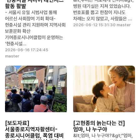
&lt;우리는 서로에게 신이다&gt;
활동 활발
병원 대기실은 지쳐 있었습니다.
- 서울시 유일 시범사업 통해
번호표를 뽑고 한참이 지나도
어르신 사회참여 기회 확대-
차례는 오지 않았고, 사람들은 …
현충시설 관리 지원하며 지역사회
2026-06-12 15:31:30 master
보훈문화 확산
기여종로시니어클럽이 운영하는
‘현충시설…
2026-06-16 17:24:45
master
[보도자료]
[고현종의 늙는다는 건]
서울종로지역자활센터-
엄마, 나 누구야
종로시니어클럽, 폭염 대비
&lt;엄마, 나 누구야?&gt;“엄마,