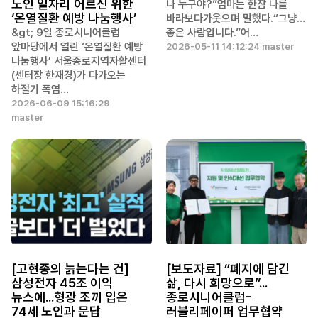
노인 일자리 어르신 위한
나 누구야?”엄마는 한참 나를
‘온열질환 예방 나눔행사’
바라보다가웃으며 말했다.“그냥…
&gt; 9일 종로시니어클럽
좋은 사람입니다.”어…
앞마당에서 열린 ‘온열질환 예방
2026-05-11 14:12:24 master
나눔행사’ 서울종로지역자활센터
(센터장 한재경)가 다가오는
하절기 폭염…
2026-06-09 15:16:29
master
[고현종의 늙는다는 건]
[보도자료] “폐지에 담긴
삼성전자 45조 이익
삶, 다시 희망으로”...
뉴스에...형광 조끼 입은
종로시니어클럽-
74세 노인과 문답
러블리페이퍼 업무협약