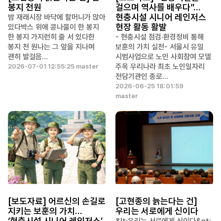
봉지 천원
걸으며 역사를 배우다”…
현충시설 시니어 레인저스
밤 재래시장 바닥에 할머니가 앉아
현장 활동 활발
있다박스 위에 콩나물이 한 봉지
한 봉지 가지런히 줄 서 있다한
- 현충시설 점검·환경정비 통해
봉지 천 원나는 그 앞을 지나며
보훈의 가치 실천- 서울시 유일
괜히 발걸음…
시범사업으로 노인 사회참여 모델
주목 우리나라 최초 노인일자리
2026-07-01 12:55:25 master
전담기관인 종로…
2026-06-25 18:01:59
master
[보도자료] 어르신의 손길로
[고현종의 늙는다는 건]
지키는 보훈의 가치…
우리는 서로에게 신이다
‘현충시설 시니어 레인저스’