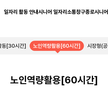
일자리 활동 안내
시니어 일자리
소통창구
종로시니어
동[30시간]
노인역량활용[60시간]
시장형(공
노인역량활용[60시간]