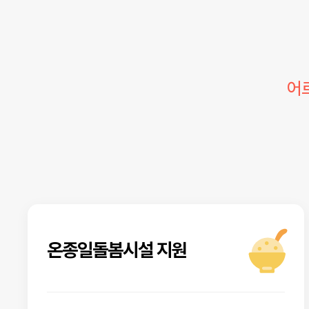
어
온종일돌봄시설 지원