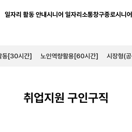
일자리 활동 안내
시니어 일자리
소통창구
종로시니어
동[30시간]
노인역량활용[60시간]
시장형(공
취업지원 구인구직