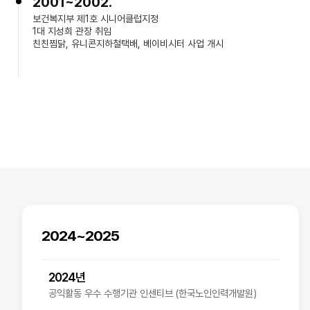
2001~2002.
보건복지부 제1호 시니어클럽지정
1대 지성희 관장 취임
친친찜닭, 유니콘지하철택배, 베이비시터 사업 개시
2024~2025
2024년
공익활동 우수 수행기관 인센티브 (한국노인인력개발원)