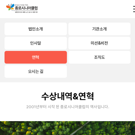
법인소개
기관소개
인사말
미션&비전
연혁
조직도
오시는 길
수상내역&연혁
2001년부터 시작 된 종로시니어클럽의 역사입니다.