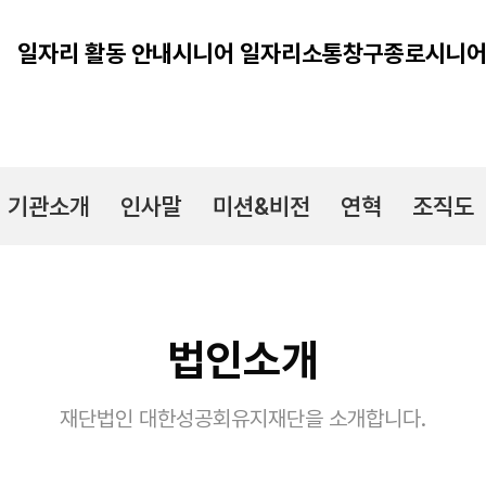
일자리 활동 안내
시니어 일자리
소통창구
종로시니어
기관소개
인사말
미션&비전
연혁
조직도
법인소개
재단법인 대한성공회유지재단을 소개합니다.