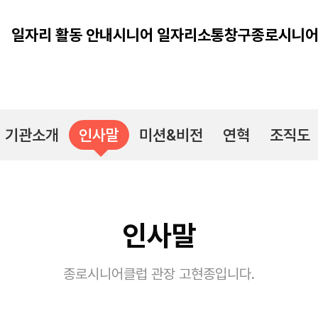
일자리 활동 안내
시니어 일자리
소통창구
종로시니어
기관소개
인사말
미션&비전
연혁
조직도
인사말
종로시니어클럽 관장 고현종입니다.